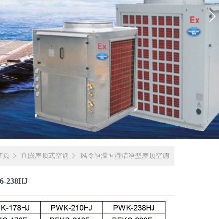
首页
直膨屋顶式空调
风冷恒温恒湿洁净型屋顶空调
238HJ