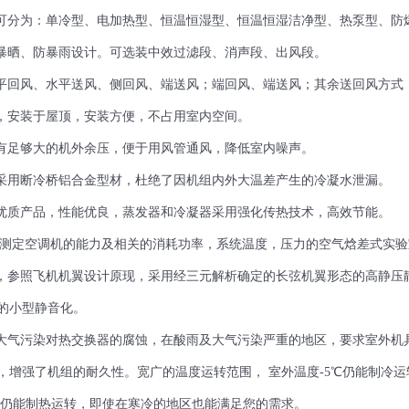
组可分为：单冷型、电加热型、恒温恒湿型、恒温恒湿洁净型、热泵型、防
防暴晒、防暴雨设计。可选装中效过滤段、消声段、出风段。
水平回风、水平送风、侧回风、端送风；端回风、端送风；其余送回风方式
区，安装于屋顶，安装方便，不占用室内空间。
，有足够大的机外余压，便于用风管通风，降低室内噪声。
架采用断冷桥铝合金型材，杜绝了因机组内外大温差产生的冷凝水泄漏。
口优质产品，性能优良，蒸发器和冷凝器采用强化传热技术，高效节能。
自动测定空调机的能力及相关的消耗功率，系统温度，压力的空气焓差式实
计，参照飞机机翼设计原现，采用经三元解析确定的长弦机翼形态的高静
的小型静音化。
等大气污染对热交换器的腐蚀，在酸雨及大气污染严重的地区，要求室外
，增强了机组的耐久性。宽广的温度运转范围， 室外温度-5℃仍能制冷
0℃仍能制热运转，即使在寒冷的地区也能满足您的需求。