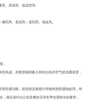
爆型、高温型、低温型等。
：侧回风、底送风；底回风、端送风。
验室。
压静音风扇，并配置顺利吸入和吹出机内空气的流通装置，
机具有防腐功能，机组热交换翅片经独有的防腐蚀处理，有
运转，满足现代办公室及餐饮店等冬季也需制冷的要求，