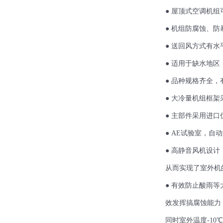
● 屋顶式空调机
● 机组防腐蚀、
● 送回风方式有
● 适用于缺水地
● 品种规格齐全
● 大冷量机组框
● 主部件采用进
● AE试验室，
● 高静音风机设
从而实现了室外机
● 有效防止酸雨
效发挥搞腐蚀能力
同时室外温度-1